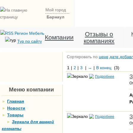
Мой город
Барнаул
Отзывы о
Компании
компаниях
Тур по сайту
Сортировать по
цене
дате добав
1
|
2
|
3
|
→
|
В конец
(3)
З
Подробнее
О
Меню компании
А
►
Главная
Р
►
Новости
►
Товары
З
Подробнее
►
Зеркала для ванной
О
комнаты