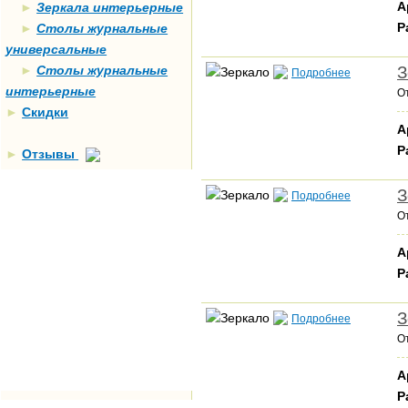
А
►
Зеркала интерьерные
Р
►
Столы журнальные
универсальные
►
Столы журнальные
З
Подробнее
интерьерные
О
►
Скидки
А
Р
►
Отзывы
З
Подробнее
О
А
Р
З
Подробнее
О
А
Р