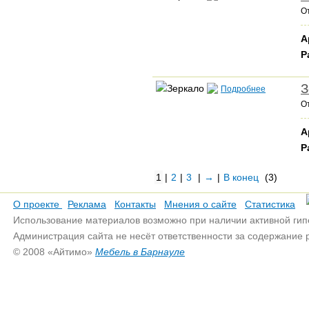
О
А
Р
З
Подробнее
О
А
Р
1
|
2
|
3
|
→
|
В конец
(3)
О проекте
Реклама
Контакты
Мнения о сайте
Статистика
Использование материалов возможно при наличии активной гип
Администрация сайта не несёт ответственности за содержание
© 2008 «Айтимо»
Мебель в Барнауле