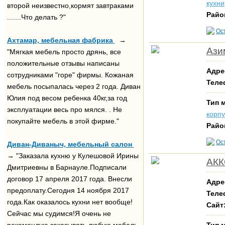
кухни
второй неизвестно,кормят завтраками
Райо
.......Что делать ?"
Ос
Ахтамар, мебельная фабрика
→
Ази
"Мягкая мебель просто дрянь, все
положительные отзывы написаны
Адре
сотрудниками "горе" фирмы. Кожаная
Теле
мебель посыпалась через 2 года. Диван
Юлия под весом ребенка 40кг,за год
Тип 
эксплуатации весь про мялся. . Не
корп
покупайте мебель в этой фирме."
Райо
Ос
Диван-Диваныч, мебельный салон
→ "Заказала кухню у Кулешовой Ирины
АКК
Дмитриевны в Барнауле.Подписали
договор 17 апреля 2017 года. Внесли
Адре
предоплату.Сегодня 14 ноября 2017
Теле
года.Как оказалось кухни нет вообще!
Сайт
Сейчас мы судимся!Я очень не