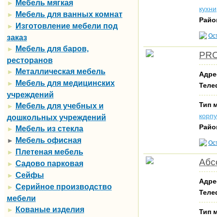
Мебель мягкая
►
кухни
Мебель для ванных комнат
►
Райо
Изготовление мебели под
►
Ос
заказ
Мебель для баров,
►
PRO
ресторанов
Металлическая мебель
►
Адре
Мебель для медицинских
►
Теле
учреждений
Тип 
Мебель для учебных и
►
корп
дошкольных учреждений
Райо
Мебель из стекла
►
Мебель офисная
►
Ос
Плетеная мебель
►
Абс
Садово парковая
►
Сейфы
►
Адре
Серийное производство
►
Теле
мебели
Кованые изделия
►
Тип 