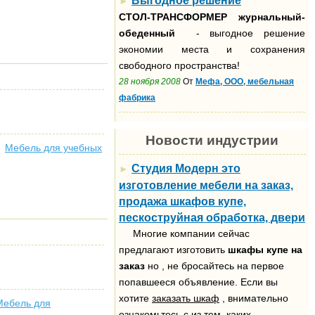
Выгодное решение
►
СТОЛ-ТРАНСФОРМЕР
журнальный-
обеденный
- выгодное решение
экономии места и сохранения
свободного пространства!
28 ноября 2008
От
Мефа, ООО, мебельная
фабрика
Новости индустрии
Мебель для учебных
Студия Модерн это
►
изготовление мебели на заказ,
продажа шкафов купе,
пескоструйная обработка, двери
Многие компании сейчас
предлагают изготовить
шкафы купе на
заказ
но , не бросайтесь на первое
попавшееся объявление. Если вы
хотите
заказать шкаф
, внимательно
Мебель для
ознакомьтесь с из тем, каких