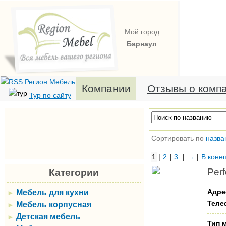
Мой город
Барнаул
Компании
Отзывы о комп
Тур по сайту
Сортировать по
назва
1
|
2
|
3
|
→
|
В коне
Per
Категории
Адре
Мебель для кухни
►
Теле
Мебель корпусная
►
Детская мебель
►
Тип 