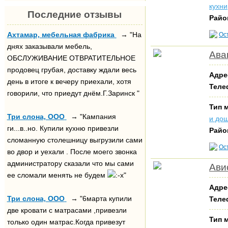
кухни
Последние отзывы
Райо
Ахтамар, мебельная фабрика
→ "На
Ос
днях заказывали мебель,
Ава
ОБСЛУЖИВАНИЕ ОТВРАТИТЕЛЬНОЕ
продовец грубая, доставку ждали весь
Адре
день в итоге к вечеру приехали, хотя
Теле
говорили, что приедут днём.Г.Заринск "
Тип 
Три слона, ООО
→ "Кампания
и до
ги...в..но. Купили кухню привезли
Райо
сломанную столешницу выгрузили сами
Ос
во двор и уехали . После моего звонка
администратору сказали что мы сами
Ави
ее сломали менять не будем
"
Адре
Три слона, ООО
→ "6марта купили
Теле
две кровати с матрасами ,привезли
Тип 
только один матрас.Когда привезут