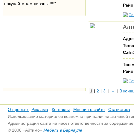
покупайте там диваны!!!!!"
Райо
Ос
Алт
Адре
Теле
Сайт
Тип 
Райо
Ос
1
|
2
|
3
|
→
|
В коне
О проекте
Реклама
Контакты
Мнения о сайте
Статистика
Использование материалов возможно при наличии активной ги
Администрация сайта не несёт ответственности за содержани
© 2008 «Айтимо»
Мебель в Барнауле