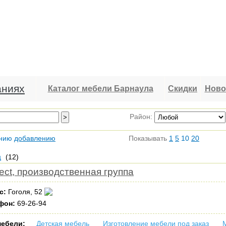
аниях
Каталог мебели Барнаула
Скидки
Ново
Район:
нию
добавлению
Показывать
1
5
10
20
ц
(12)
fect, производственная группа
с:
Гоголя, 52
фон:
69-26-94
мебели:
Детская мебель
Изготовление мебели под заказ