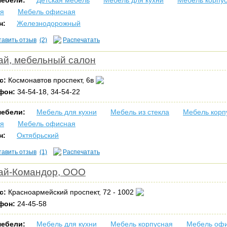
мебели:
Детская мебель
Мебель для кухни
Мебель корпу
ая
Мебель офисная
н:
Железнодорожный
тавить отзыв
(2)
Распечатать
ай, мебельный салон
с:
Космонавтов проспект, 6в
фон:
34-54-18, 34-54-22
мебели:
Мебель для кухни
Мебель из стекла
Мебель корп
ая
Мебель офисная
н:
Октябрьский
тавить отзыв
(1)
Распечатать
ай-Командор, ООО
с:
Красноармейский проспект, 72 - 1002
фон:
24-45-58
мебели:
Мебель для кухни
Мебель корпусная
Мебель оф