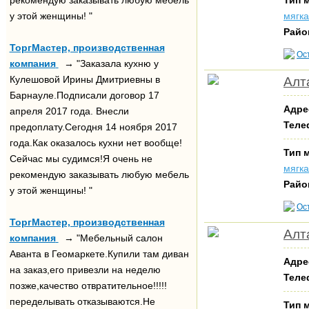
рекомендую заказывать любую мебель
Тип 
у этой женщины! "
мягк
Райо
ТоргМастер, производственная
Ос
компания
→ "Заказала кухню у
Кулешовой Ирины Дмитриевны в
Алт
Барнауле.Подписали договор 17
Адре
апреля 2017 года. Внесли
Теле
предоплату.Сегодня 14 ноября 2017
года.Как оказалось кухни нет вообще!
Тип 
Сейчас мы судимся!Я очень не
мягк
рекомендую заказывать любую мебель
Райо
у этой женщины! "
Ос
ТоргМастер, производственная
Алт
компания
→ "Мебельный салон
Аванта в Геомаркете.Купили там диван
Адре
на заказ,его привезли на неделю
Теле
позже,качество отвратительное!!!!!
переделывать отказываются.Не
Тип 