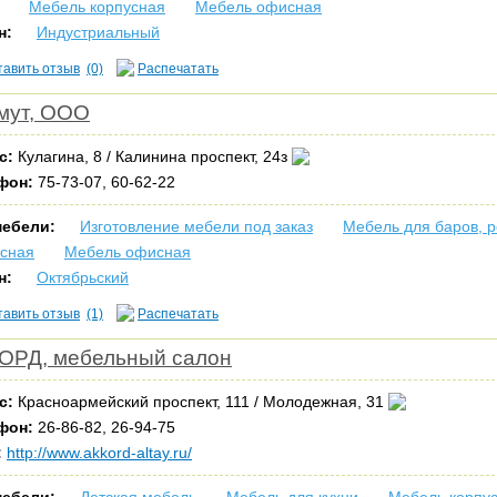
Мебель корпусная
Мебель офисная
н:
Индустриальный
тавить отзыв
(0)
Распечатать
мут, ООО
с:
Кулагина, 8 / Калинина проспект, 24з
фон:
75-73-07, 60-62-22
мебели:
Изготовление мебели под заказ
Мебель для баров, 
усная
Мебель офисная
н:
Октябрьский
тавить отзыв
(1)
Распечатать
ОРД, мебельный салон
с:
Красноармейский проспект, 111 / Молодежная, 31
фон:
26-86-82, 26-94-75
:
http://www.akkord-altay.ru/