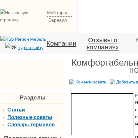
Мой город
Барнаул
Отзывы о
Компании
компаниях
Тур по сайту
Комфортабельно
по
Коментировать
Добавить в
Р
Разделы
Н
п
Статьи
►
о
Полезные советы
►
м
Словарь терминов
►
И