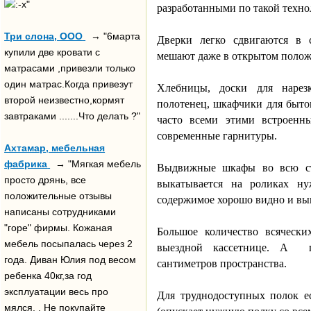
"
разработанными по такой техно
Три слона, ООО
→ "6марта
Дверки легко сдвигаются в с
купили две кровати с
мешают даже в открытом полож
матрасами ,привезли только
один матрас.Когда привезут
Хлебницы, доски для нарез
второй неизвестно,кормят
полотенец, шкафчики для быто
завтраками .......Что делать ?"
часто всеми этими встроенн
современные гарнитуры.
Ахтамар, мебельная
фабрика
→ "Мягкая мебель
Выдвижные шкафы во всю ст
просто дрянь, все
выкатывается на роликах ну
положительные отзывы
содержимое хорошо видно и вы
написаны сотрудниками
"горе" фирмы. Кожаная
Большое количество всяческ
мебель посыпалась через 2
выездной кассетнице. А
года. Диван Юлия под весом
сантиметров пространства.
ребенка 40кг,за год
эксплуатации весь про
Для труднодоступных полок е
мялся. . Не покупайте