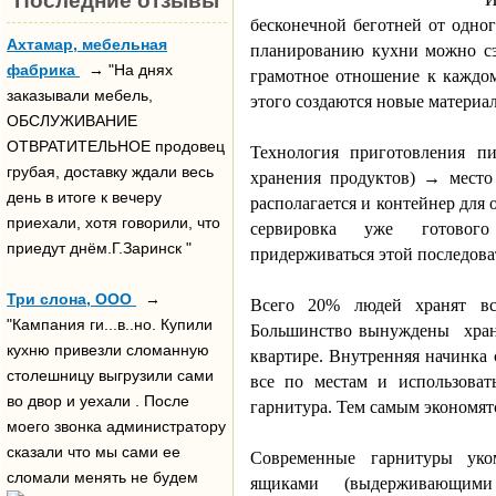
Последние отзывы
бесконечной беготней от одног
Ахтамар, мебельная
планированию кухни можно сэ
фабрика
→ "На днях
грамотное отношение к каждо
заказывали мебель,
этого создаются новые материа
ОБСЛУЖИВАНИЕ
ОТВРАТИТЕЛЬНОЕ продовец
Технология приготовления пи
грубая, доставку ждали весь
хранения продуктов) → место
день в итоге к вечеру
располагается и контейнер для 
приехали, хотя говорили, что
сервировка уже готового
приедут днём.Г.Заринск "
придерживаться этой последова
Три слона, ООО
→
Всего 20% людей хранят вс
"Кампания ги...в..но. Купили
Большинство вынуждены
хра
кухню привезли сломанную
квартире. Внутренняя начинка 
столешницу выгрузили сами
все по местам и использоват
во двор и уехали . После
гарнитура. Тем самым экономятс
моего звонка администратору
сказали что мы сами ее
Современные гарнитуры ук
сломали менять не будем
ящиками (выдерживающ