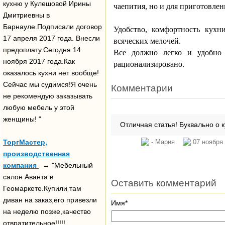
кухню у Кулешовой Ирины
чаепития, но и для приготовле
Дмитриевны в
Барнауле.Подписали договор
Удобство, комфортность кухн
17 апреля 2017 года. Внесли
всяческих мелочей.
предоплату.Сегодня 14
Все должно легко и удобно р
ноября 2017 года.Как
рационализировано.
оказалось кухни нет вообще!
Сейчас мы судимся!Я очень
Комментарии
не рекомендую заказывать
любую мебель у этой
женщины! "
Отличная статья! Буквально о 
ТоргМастер,
- Мария
07 ноября 
производственная
компания
→ "Мебельный
салон Аванта в
Оставить комментарий
Геомаркете.Купили там
диван на заказ,его привезли
Имя*
на неделю позже,качество
отвратительное!!!!!