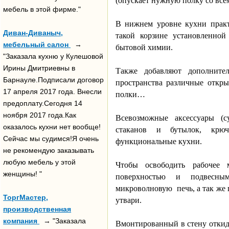
(опускает нужную полку со все
мебель в этой фирме."
В нижнем уровне кухни прак
Диван-Диваныч,
такой корзине установленной
мебельный салон
→
бытовой химии.
"Заказала кухню у Кулешовой
Ирины Дмитриевны в
Также добавляют дополните
Барнауле.Подписали договор
пространства различные откр
17 апреля 2017 года. Внесли
полки…
предоплату.Сегодня 14
ноября 2017 года.Как
Всевозможные аксессуары (с
оказалось кухни нет вообще!
стаканов и бутылок, крюч
Сейчас мы судимся!Я очень
функциональные кухни.
не рекомендую заказывать
любую мебель у этой
Чтобы освободить рабочее 
женщины! "
поверхностью и подвесны
микроволновую
печь, а так ж
ТоргМастер,
утвари.
производственная
компания
→ "Заказала
Вмонтированный в стену откид