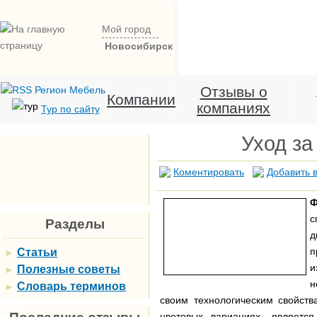
Мой город
Новосибирск
Отзывы о
Компании
компаниях
Тур по сайту
Уход за
Коментировать
Добавить в
Ф
с
Разделы
п
Статьи
►
и
Полезные советы
►
н
Словарь терминов
►
своим технологическим свойст
цветовых вариациях, являетс