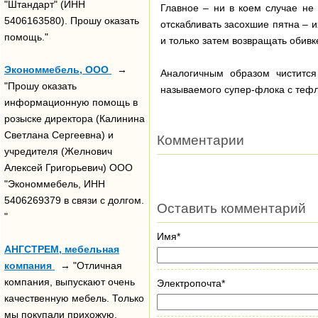
"Штандарт" (ИНН
Главное – ни в коем случае не
5406163580). Прошу оказать
отскабливать засохшие пятна – 
помощь."
и только затем возвращать обивк
Экономмебель, ООО
→
Аналогичным образом чистится
"Прошу оказать
называемого супер-флока с теф
информационную помощь в
розыске директора (Калинина
Светлана Сергеевна) и
Комментарии
учредителя (Желнович
Алексей Григорьевич) ООО
"Экономмебель, ИНН
5406269379 в связи с долгом.
Оставить комментарий
"
Имя*
АНГСТРЕМ, мебельная
компания
→ "Отличная
компания, выпускают очень
Электропочта*
качественную мебель. Только
мы покупали прихожую.