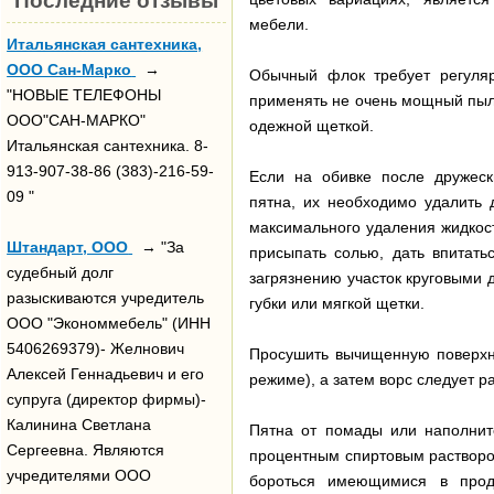
Последние отзывы
мебели.
Итальянская сантехника,
ООО Сан-Марко
→
Обычный флок требует регуля
"НОВЫЕ ТЕЛЕФОНЫ
применять не очень мощный пыле
ООО"САН-МАРКО"
одежной щеткой.
Итальянская сантехника. 8-
913-907-38-86 (383)-216-59-
Если на обивке после дружес
09 "
пятна, их необходимо удалить 
максимального удаления жидкос
Штандарт, ООО
→ "За
присыпать солью, дать впитать
судебный долг
загрязнению участок круговыми
разыскиваются учредитель
губки или мягкой щетки.
ООО "Экономмебель" (ИНН
5406269379)- Желнович
Просушить вычищенную поверхн
Алексей Геннадьевич и его
режиме), а затем ворс следует р
супруга (директор фирмы)-
Калинина Светлана
Пятна от помады или наполнит
Сергеевна. Являются
процентным спиртовым раствором
учредителями ООО
бороться имеющимися в прод