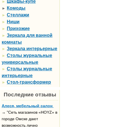
Шкафы-купе
►
Комоды
►
Стеллажи
►
Ниши
►
Прихожие
►
Зеркала для ванной
►
комнаты
Зеркала интерьерные
►
Столы журнальные
►
универсальные
Столы журнальные
►
интерьерные
Стол-трансформер
►
Последние отзывы
Алеся, мебельный салон
→ "Сеть магазинов «HOYZ» в
городе Омске дают
возможность лично