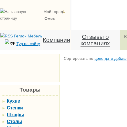
Мой город
Омск
Отзывы о
К
Компании
компаниях
Тур по сайту
Сортировать по
цене
дате добав
Товары
Кухни
►
Стенки
►
Шкафы
►
Столы
►