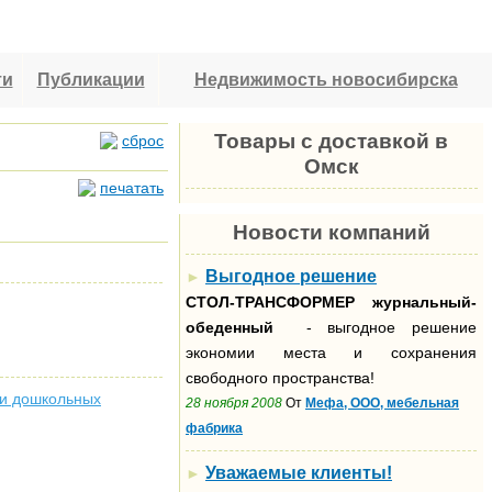
ти
Публикации
Недвижимость новосибирска
Товары с доставкой в
сброс
Омск
печатать
Новости компаний
Выгодное решение
►
СТОЛ-ТРАНСФОРМЕР
журнальный-
обеденный
- выгодное решение
экономии места и сохранения
свободного пространства!
 и дошкольных
28 ноября 2008
От
Мефа, ООО, мебельная
фабрика
Уважаемые клиенты!
►