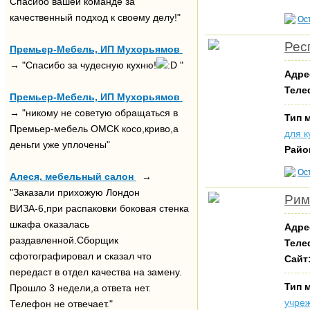
Спасибо вашей команде за
качественный подход к своему делу!"
Ос
Рес
Премьер-Мебель, ИП Мухорьямов
→ "Спасибо за чудесную кухню!
"
Адре
Теле
Премьер-Мебель, ИП Мухорьямов
→ "никому не советую обращаться в
Тип 
Премьер-мебель ОМСК косо,криво,а
для к
деньги уже уплочены"
Райо
Ос
Алеся, мебельный салон
→
"Заказали прихожую Лондон
Рим
ВИЗА-6,при распаковки боковая стенка
шкафа оказалась
Адре
раздавленной.Сборщик
Теле
сфотографировал и сказал что
Сайт
передаст в отдел качества на замену.
Тип 
Прошло 3 недели,а ответа нет.
учре
Телефон не отвечает."