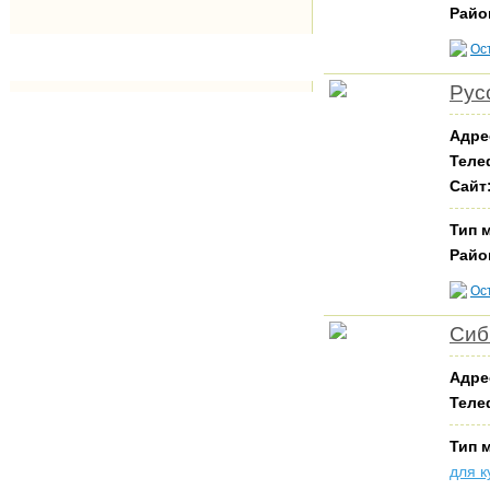
Райо
Ос
Рус
Адре
Теле
Сайт
Тип 
Райо
Ос
Сиб
Адре
Теле
Тип 
для к