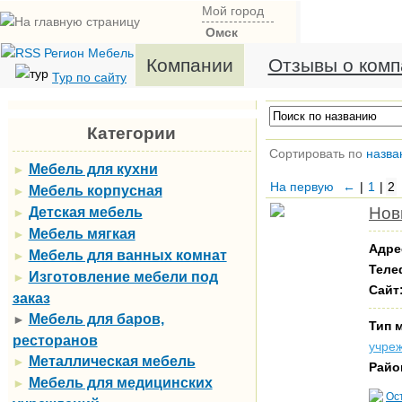
Мой город
Омск
Компании
Отзывы о комп
Тур по сайту
Категории
Сортировать по
назва
Мебель для кухни
►
На первую
←
|
1
|
2
Мебель корпусная
►
Нов
Детская мебель
►
Мебель мягкая
►
Адре
Мебель для ванных комнат
►
Теле
Изготовление мебели под
►
Сайт
заказ
Мебель для баров,
►
Тип 
ресторанов
учре
Металлическая мебель
►
Райо
Мебель для медицинских
►
Ос