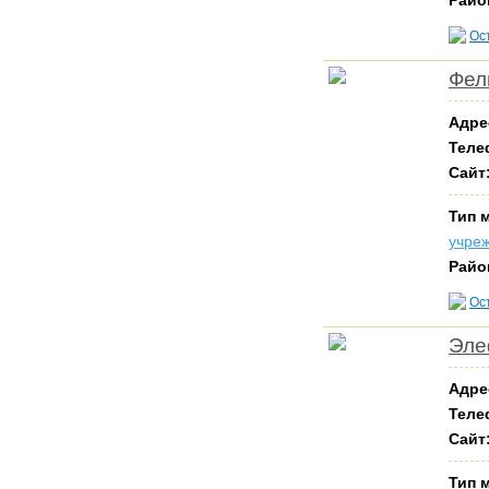
Райо
Ос
Фел
Адре
Теле
Сайт
Тип 
учре
Райо
Ос
Эле
Адре
Теле
Сайт
Тип 