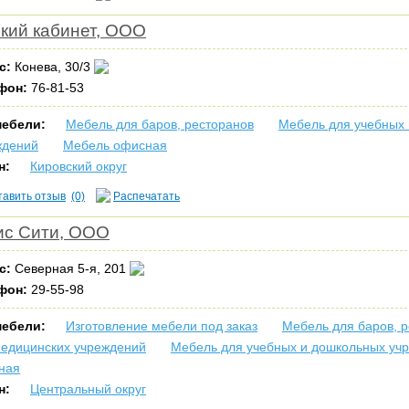
кий кабинет, ООО
с:
Конева, 30/3
фон:
76-81-53
мебели:
Мебель для баров, ресторанов
Мебель для учебных
ждений
Мебель офисная
н:
Кировский округ
тавить отзыв
(0)
Распечатать
с Сити, ООО
с:
Северная 5-я, 201
фон:
29-55-98
мебели:
Изготовление мебели под заказ
Мебель для баров, 
медицинских учреждений
Мебель для учебных и дошкольных уч
ная
н:
Центральный округ