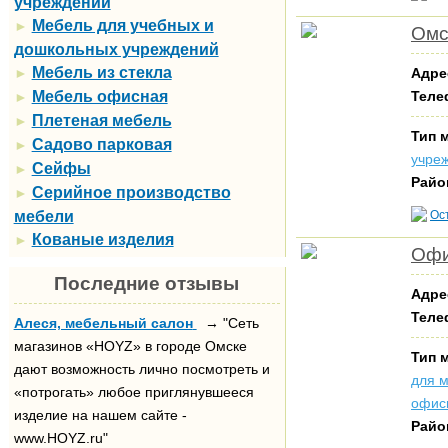
учреждений
Мебель для учебных и
►
Омс
дошкольных учреждений
Мебель из стекла
►
Адре
Мебель офисная
Теле
►
Плетеная мебель
►
Тип 
Садово парковая
►
учре
Сейфы
►
Райо
Серийное производство
►
мебели
Ос
Кованые изделия
►
Офи
Последние отзывы
Адре
Теле
Алеся, мебельный салон
→ "Сеть
магазинов «HOYZ» в городе Омске
Тип 
дают возможность лично посмотреть и
для 
«потрогать» любое приглянувшееся
офис
изделие на нашем сайте -
Райо
www.HOYZ.ru"