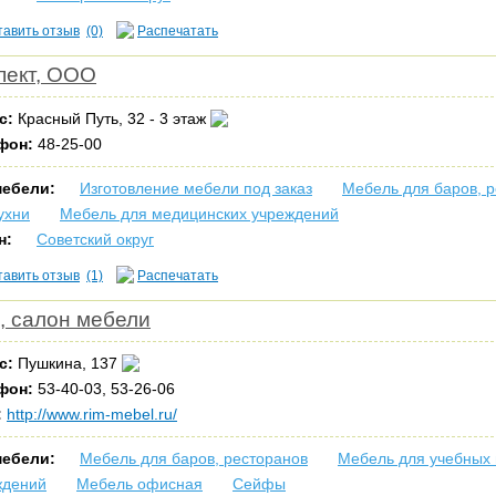
тавить отзыв
(0)
Распечатать
пект, ООО
с:
Красный Путь, 32 - 3 этаж
фон:
48-25-00
мебели:
Изготовление мебели под заказ
Мебель для баров, 
ухни
Мебель для медицинских учреждений
н:
Советский округ
тавить отзыв
(1)
Распечатать
, салон мебели
с:
Пушкина, 137
фон:
53-40-03, 53-26-06
:
http://www.rim-mebel.ru/
мебели:
Мебель для баров, ресторанов
Мебель для учебных
ждений
Мебель офисная
Сейфы