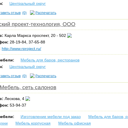
н:
Центральный округ
тавить отзыв
(0)
Распечатать
ский проект-технология, ООО
с:
Карла Маркса проспект, 20 - 502
фон:
28-19-84, 37-65-88
:
http://www.rproject.ru/
мебели:
Мебель для баров, ресторанов
н:
Центральный округ
тавить отзыв
(0)
Распечатать
Мебель, сеть салонов
с:
Лескова, 4
фон:
53-94-37
мебели:
Изготовление мебели под заказ
Мебель для баров, 
ухни
Мебель корпусная
Мебель офисная