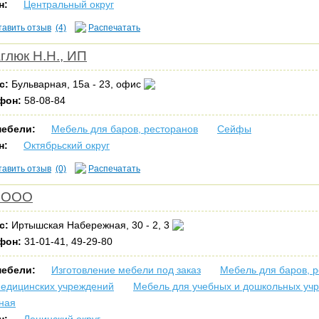
н:
Центральный округ
тавить отзыв
(4)
Распечатать
глюк Н.Н., ИП
с:
Бульварная, 15а - 23, офис
фон:
58-08-84
мебели:
Мебель для баров, ресторанов
Сейфы
н:
Октябрьский округ
тавить отзыв
(0)
Распечатать
 ООО
с:
Иртышская Набережная, 30 - 2, 3
фон:
31-01-41, 49-29-80
мебели:
Изготовление мебели под заказ
Мебель для баров, 
медицинских учреждений
Мебель для учебных и дошкольных уч
ная