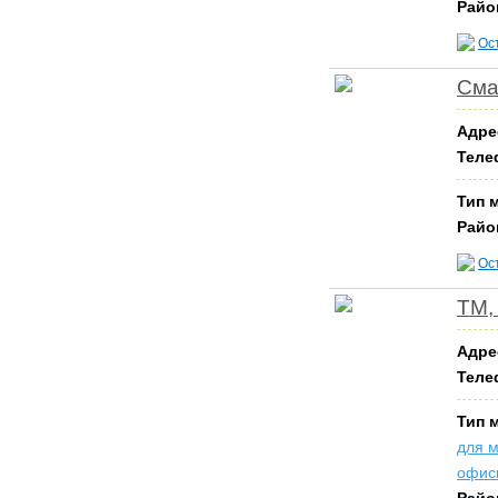
Райо
Ос
Сма
Адре
Теле
Тип 
Райо
Ос
ТМ,
Адре
Теле
Тип 
для 
офис