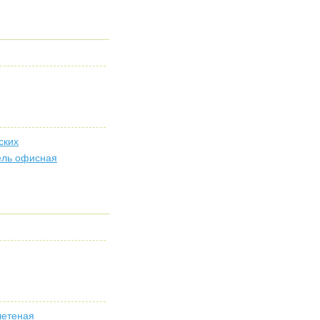
ских
ль офисная
етеная