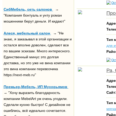
Ос
СибМебель, сеть салонов
→
Про
"Компания бонтуаль и унту роман
мошенники берут деньги. И кидают"
Адре
Теле
Алеся, мебельный салон
→ "Не
знаю, я заказывал в этой организации и
Тип 
остался вполне доволен, сделают все
для к
по вашим эскизам. Много интересного.
Райо
Единственный минус это долгая
Ос
доставка, но это уже не вина компании
это вина компании перевозчика
Ра,
https://next-meb.ru"
Адре
Теле
Премьер-Мебель, ИП Мухорьямов
Сайт
→ "Хочу выразить благодарность
компании MebelArt уж очень угодили.
Тип 
Сделали кухню быстро! С дизайном не
мягк
ошиблись, всё идеально сочетается.
Райо