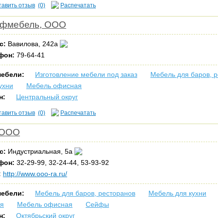
тавить отзыв
(0)
Распечатать
фмебель, ООО
с:
Вавилова, 242а
фон:
79-64-41
мебели:
Изготовление мебели под заказ
Мебель для баров, 
ухни
Мебель офисная
н:
Центральный округ
тавить отзыв
(0)
Распечатать
 ООО
с:
Индустриальная, 5а
фон:
32-29-99, 32-24-44, 53-93-92
:
http://www.ooo-ra.ru/
мебели:
Мебель для баров, ресторанов
Мебель для кухни
ая
Мебель офисная
Сейфы
н:
Октябрьский округ