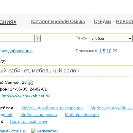
аниях
Каталог мебели Омска
Скидки
Новос
Район:
нию
добавлению
Показывать
1
5
10
20
(2)
ый кабинет, мебельный салон
с:
Сенная, 28
фон:
24-95-05, 24-82-61
:
http://www.nov-kabinet.ru/
мебели:
Мебель для баров, ресторанов
Мебель для учебных
ждений
Мебель корпусная
Мебель офисная
н:
Центральный округ
тавить отзыв
(0)
Распечатать