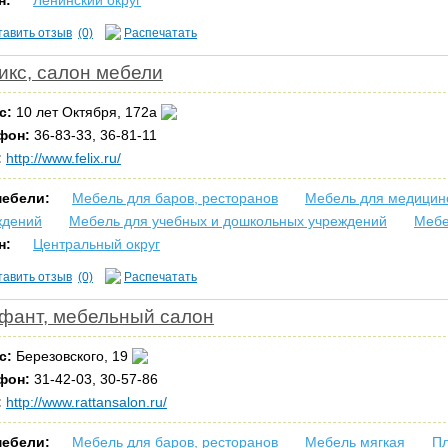
н:
Ленинский округ
тавить отзыв
(0)
Распечатать
икс, салон мебели
с:
10 лет Октября, 172а
фон:
36-83-33, 36-81-11
:
http://www.felix.ru/
мебели:
Мебель для баров, ресторанов
Мебель для медицин
ждений
Мебель для учебных и дошкольных учреждений
Мебе
н:
Центральный округ
тавить отзыв
(0)
Распечатать
фант, мебельный салон
с:
Березовского, 19
фон:
31-42-03, 30-57-86
:
http://www.rattansalon.ru/
мебели:
Мебель для баров, ресторанов
Мебель мягкая
Пл