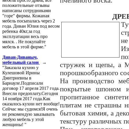
пчелиного воска.
мебель просто дрянь, все
положительные отзывы
написаны сотрудниками
ДРЕ
"горе" фирмы. Кожаная
мебель посыпалась через 2
Т
года. Диван Юлия под весом
ст
ребенка 40кг,за год
эксплуатации весь про
не
мялся. . Не покупайте
мебель в этой фирме."
И
по
Диван-Диваныч,
мебельный салон
→
стружек и щепы, а 
"Заказала кухню у
порошкообразного со
Кулешовой Ирины
Дмитриевны в
На производство м
Барнауле.Подписали
покрытые шпоном и
договор 17 апреля 2017 года.
Внесли предоплату.Сегодня
пропитанное синтет
14 ноября 2017 года.Как
плитам не страшны ни
оказалось кухни нет вообще!
Сейчас мы судимся!Я очень
бытовая химия, а дек
не рекомендую заказывать
любую мебель у этой
текстуру различных п
женщины! "