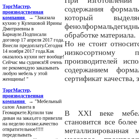
При изготовлении 
ТоргМастер,
содержания форма
производственная
который выде
компания
→ "Заказала
кухню у Кулешовой Ирины
фенолформальдегид
Дмитриевны в
обработке материала.
Барнауле.Подписали
договор 17 апреля 2017 года.
Но не стоит относи
Внесли предоплату.Сегодня
низкосортному п
14 ноября 2017 года.Как
оказалось кухни нет вообще!
производителей исп
Сейчас мы судимся!Я очень
не рекомендую заказывать
содержанием форма
любую мебель у этой
сертификат качества, 
женщины! "
ТоргМастер,
производственная
компания
→ "Мебельный
салон Аванта в
В ХХI веке мебел
Геомаркете.Купили там
диван на заказ,его привезли
становится все более
на неделю позже,качество
металлизированная 
отвратительное!!!!!
переделывать