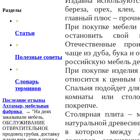
Издавна используютс
береза, орех, клен,
Разделы
главный плюс – прочн
►
При покупке мебели 
Статьи
остановить свой 
Отечественные прои
►
чаще из дуба, бука и 
Полезные советы
российскую мебель де
При покупке изделия 
►
относится к ценным 
Словарь
Спальня подойдет для
терминов
комнаты или столо
Последние отзывы
покрепче.
Ахтамар, мебельная
фабрика
→ "На днях
Столярная плита – м
заказывали мебель,
натуральной древесин
ОБСЛУЖИВАНИЕ
ОТВРАТИТЕЛЬНОЕ
в котором между д
продовец грубая, доставку
ждали весь день в итоге к