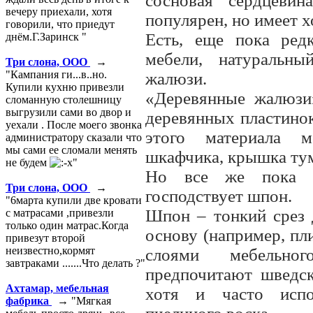
сосновая сердцеви
вечеру приехали, хотя
популярен, но имеет 
говорили, что приедут
Есть, еще пока ред
днём.Г.Заринск "
мебели, натуральн
Три слона, ООО
→
"Кампания ги...в..но.
жалюзи.
Купили кухню привезли
«Деревянные жалюзи
сломанную столешницу
выгрузили сами во двор и
деревянных пластинок
уехали . После моего звонка
этого материала м
администратору сказали что
мы сами ее сломали менять
шкафчика, крышка 
не будем
"
Но все же пока в
Три слона, ООО
→
господствует шпон.
"6марта купили две кровати
Шпон – тонкий срез 
с матрасами ,привезли
только один матрас.Когда
основу (например, п
привезут второй
неизвестно,кормят
слоями мебельно
завтраками .......Что делать ?"
предпочитают шведск
Ахтамар, мебельная
хотя и часто испо
фабрика
→ "Мягкая