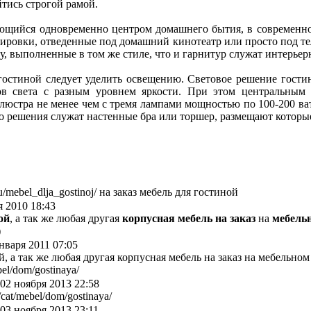
йтись строгой рамой.
яющийся одновременно центром домашнего бытия, в современно
ировки, отведенные под домашний кинотеатр или просто под те
у, выполненные в том же стиле, что и гарнитур служат интерье
гостиной следует уделить освещению. Световое решение гости
ов света с разным уровнем яркости. При этом центральным
-люстра не менее чем с тремя лампами мощностью по 100-200 в
о решения служат настенные бра или торшер, размещают которые
ru/mebel_dlja_gostinoj/ на заказ мебель для гостиной
 2010 18:43
ой
, а так же любая другая
корпусная мебель на заказ
на
мебель
нваря 2011 07:05
 а так же любая другая корпусная мебель на заказ на мебельном
bel/dom/gostinaya/
02 ноября 2013 22:58
cat/mebel/dom/gostinaya/
03 ноября 2013 23:11