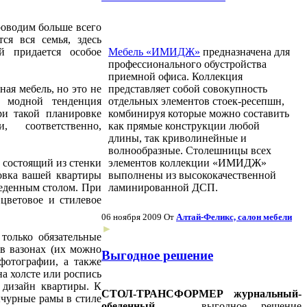
роводим больше всего
ся вся семья, здесь
й придается особое
Мебель «ИМИДЖ»
предназначена для
профессионального обустройства
приемной офиса. Коллекция
ая мебель, но это не
представляет собой совокупность
а модной тенденция
отдельных элементов стоек-ресепшн,
ри такой планировке
комбинируя которые можно составить
 соответственно,
как прямые конструкции любой
длины, так криволинейные и
волнообразные. Столешницы всех
 состоящий из стенки
элементов коллекции «ИМИДЖ»
ровка вашей квартиры
выполнены из высококачественной
беденным столом. При
ламинированной ДСП.
цветовое и стилевое
06 ноября 2009
От
Алтай-Феликс, салон мебели
►
только обязательные
в вазонах (их можно
Выгодное решение
 фотографии, а также
на холсте или роспись
 дизайн квартиры. К
СТОЛ-ТРАНСФОРМЕР
журнальный-
ычурные рамы в стиле
обеденный
- выгодное решение