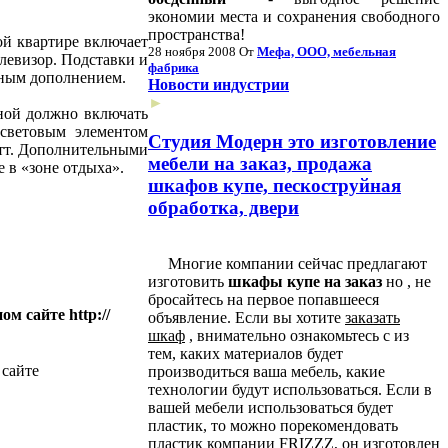
экономии места и сохранения свободного
пространства!
й квартире включает
28 ноября 2008
От
Мефа, ООО, мебельная
левизор. Подставки и
фабрика
рным дополнением.
Новости индустрии
►
ной должно включать
 световым элементом
Студия Модерн это изготовление
атт. Дополнительными
мебели на заказ, продажа
 в «зоне отдыха».
шкафов купе, пескоструйная
обработка, двери
Многие компании сейчас предлагают
изготовить
шкафы купе на заказ
но , не
бросайтесь на первое попавшееся
ном сайте
http://
объявление. Если вы хотите
заказать
шкаф
, внимательно ознакомьтесь с из
тем, каких материалов будет
 сайте
производиться ваша мебель, какие
технологии будут использоваться. Если в
вашей мебели использоваться будет
пластик, то можно порекомендовать
пластик компании FRIZZZ, он изготовлен