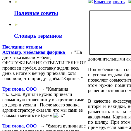
Коментировать
►
Полезные советы
►
Словарь терминов
Последние отзывы
Ахтамар, мебельная фабрика
→ "На
днях заказывали мебель,
дополнительными акс
ОБСЛУЖИВАНИЕ ОТВРАТИТЕЛЬНОЕ
продовец грубая, доставку ждали весь
Под мебелью для гос
день в итоге к вечеру приехали, хотя
и уголка отдыха (д
говорили, что приедут днём.Г.Заринск "
позволяет совместит
этом нужно помнить
Три слона, ООО
→ "Кампания
решение основного м
ги...в..но. Купили кухню привезли
сломанную столешницу выгрузили сами
В качестве аксессу
во двор и уехали . После моего звонка
шторы и накидки, н
администратору сказали что мы сами ее
разместить как на 
сломали менять не будем
"
аквариумы. Картины м
по шелку. При этом
Три слона, ООО
→ "6марта купили две
примеру, если ваше 