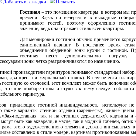
Добавить в закладки
Печатать
Гостиная
– это помещение квартиры, в котором мы п
времени. Здесь по вечерам и в выходные собирает
принимают гостей, поэтому оформлению гостино
значение, ведь она отражает стиль всей квартиры.
Для меблировки гостиной обычно применяется корпусн
единственный вариант. В последнее время стал
объединения обеденной зоны кухни с гостиной. П
гостиная несет дополнительную нагрузку и,
ессуарами зоны четко разграничиваются по назначению.
тиной производители гарнитуров понимают стандартный набор,
иван, два кресла и журнальный столик). В случае если плани
ь гостиную со столовой, этот комплект может быть дополнен о
, что при подборе стола и стульев к нему следует соблюсти 
ебельного гарнитура.
аров, придающих гостиной индивидуальность, используют не 
о также варианты стенной отделки (барельефы), живые цветы 
тумбах-подставках, так и на стенных держателях), картины и
огут быть как акварели, в масле, так и модный гобелен, батик 
 рама этого художественного элемента должна вписываться в
жилье обставлено в стиле модерн, картинам противопоказаны в