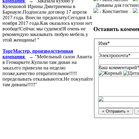
компания
→ "Заказала кухню у
Диваны для гостиной 
Кулешовой Ирины Дмитриевны в
- Константин
Барнауле.Подписали договор 17 апреля
2017 года. Внесли предоплату.Сегодня 14
ноября 2017 года.Как оказалось кухни нет
Оставить комме
вообще!Сейчас мы судимся!Я очень не
рекомендую заказывать любую мебель у
этой женщины! "
Имя*
ТоргМастер, производственная
Электропочта*
компания
→ "Мебельный салон Аванта
в Геомаркете.Купили там диван на
Ваш комментарий
заказ,его привезли на неделю
позже,качество отвратительное!!!!!
переделывать отказываются.Не покупайте
там диваны!!!!!"