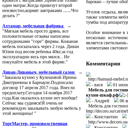
кровати с матрасами ,привезли только
барокко – лучше обо
один матрас.Когда привезут второй
неизвестно,кормят завтраками .......Что
Уголок отдыха, явл
делать ?"
также элементы мебл
тумбы под аппаратур
Ахтамар, мебельная фабрика
→
"Мягкая мебель просто дрянь, все
Особое внимание в 
положительные отзывы написаны
несколько источник
сотрудниками "горе" фирмы. Кожаная
является светильник
мебель посыпалась через 2 года. Диван
элементами световог
Юлия под весом ребенка 40кг,за год
эксплуатации весь про мялся. . Не
покупайте мебель в этой фирме."
Комментарии
Диван-Диваныч, мебельный салон
→
"Заказала кухню у Кулешовой Ирины
http://barnaul-mebel.
Дмитриевны в Барнауле.Подписали
- вася
01 июня
договор 17 апреля 2017 года. Внесли
Мебель для гостин
предоплату.Сегодня 14 ноября 2017
кухня-шкаф.рф/
года.Как оказалось кухни нет вообще!
- Андрей
06 я
Сейчас мы судимся!Я очень не
Мебель для гостиной,
рекомендую заказывать любую мебель у
http://decoro.su/cat/me
этой женщины! "
- Константин
http://www.decoro.su/
ТоргМастер, производственная
- Константин