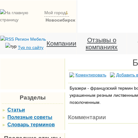
Мой город
Новосибирск
Отзывы о
Компании
компаниях
Тур по сайту
Б
Коментировать
Добавить в
Буазери - французский термин bo
украшенным резным лиственным
Разделы
позолоченным.
Статьи
►
Комментарии
Полезные советы
►
Словарь терминов
►