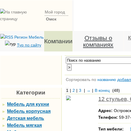
Мой город
Омск
Отзывы о
К
Компании
компаниях
Тур по сайту
Сортировать по
названию
добав
1
|
2
|
3
|
→
|
В конец
(48)
Категории
12 стульев
Мебель для кухни
►
Адрес:
Островск
Мебель корпусная
►
Телефон:
59-37-
Детская мебель
►
Мебель мягкая
►
Тип мебели: