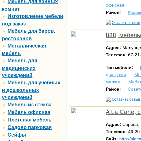
Мебель для ванных
►
офисная
комнат
Район:
Киров
Изготовление мебели
►
Оставить отзыв
под заказ
Мебель для баров,
►
888, мебел
ресторанов
Металлическая
►
Адрес:
Малунце
мебель
Телефон:
67-21-
Мебель для
►
Тип мебели:
медицинских
для кухни
Ме
учреждений
мягкая
Мебе
Мебель для учебных
►
Район:
Совет
и дошкольных
учреждений
Оставить отзыв
Мебель из стекла
►
A La Carte,
Мебель офисная
►
Плетеная мебель
►
Адрес:
Серова, 
Садово парковая
►
Телефон:
46-20
Сейфы
►
Сайт:
http://alac