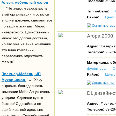
Телефон:
30-64-
Алеся, мебельный салон
→ "Не знаю, я заказывал в
Тип мебели:
этой организации и остался
Район:
Центр
вполне доволен, сделают все
Оставить отзыв
по вашим эскизам. Много
интересного. Единственный
Aropa 2000
минус это долгая доставка,
но это уже не вина компании
Адрес:
Северная
это вина компании
Телефон:
23-79-
перевозчика https://next-
meb.ru"
Материалы, об
фурнитура
О
Премьер-Мебель, ИП
Район:
Центр
Мухорьямов
→ "Хочу
Оставить отзыв
выразить благодарность
компании MebelArt уж очень
DI, дизайн-
угодили. Сделали кухню
Адрес:
Фрунзе,
быстро! С дизайном не
Телефон:
59-28-
ошиблись, всё идеально
сочетается. Спасибо вашей