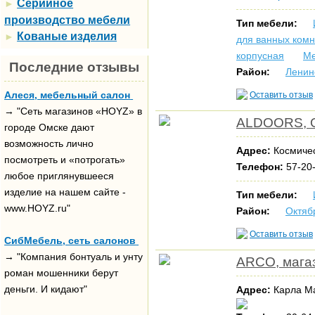
Серийное
►
производство мебели
Тип мебели:
Кованые изделия
►
для ванных комн
корпусная
Ме
Последние отзывы
Район:
Ленин
Алеся, мебельный салон
Оставить отзыв
→ "Сеть магазинов «HOYZ» в
ALDOORS,
городе Омске дают
возможность лично
Адрес:
Космичес
посмотреть и «потрогать»
Телефон:
57-20
любое приглянувшееся
изделие на нашем сайте -
Тип мебели:
www.HOYZ.ru"
Район:
Октяб
Оставить отзыв
СибМебель, сеть салонов
→ "Компания бонтуаль и унту
ARCO, мага
роман мошенники берут
деньги. И кидают"
Адрес:
Карла Ма