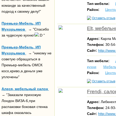
Тип мебели:
команде за качественный
Район:
Центр
подход к своему делу!"
Оставить отзыв
Премьер-Мебель, ИП
Elt, мебель
Мухорьямов
→ "Спасибо
за чудесную кухню!
"
Адрес:
Карла Ма
Телефон:
30-54
Премьер-Мебель, ИП
Сайт:
http://www.
Мухорьямов
→ "никому не
советую обращаться в
Тип мебели:
Премьер-мебель ОМСК
кухни
Мебель
косо,криво,а деньги уже
Район:
Центр
уплочены"
Оставить отзыв
Алеся, мебельный салон
Frendi, сал
→ "Заказали прихожую
Лондон ВИЗА-6,при
Адрес:
Либкнехт
распаковки боковая стенка
Телефон:
24-93-
шкафа оказалась
Сайт:
http://www.