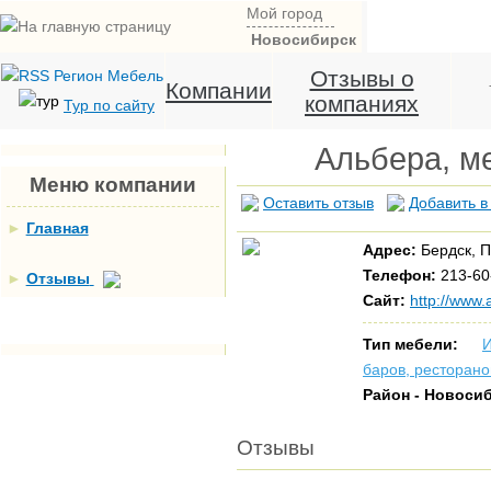
Мой город
Новосибирск
Отзывы о
Компании
компаниях
Тур по сайту
Альбера, м
Меню компании
Оставить отзыв
Добавить в
►
Главная
Адрес:
Бердск, 
Телефон:
213-60
►
Отзывы
Сайт:
http://www.a
Тип мебели:
И
баров, ресторано
Район - Новоси
Отзывы