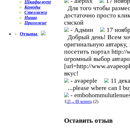
- alepisx
17 ноябр
►
Шкафы-купе
►
Комоды
Для того чтобы размес
►
Стеллажи
достаточно просто клик
►
Ниши
смской
►
Прихожие
- Админ
17 ноябр
►
Отзывы
Добрый день! Всем хоч
оригинальную автарку,
посетить портал http:/
огромный выбор автаро
[url=http://www.avapeop
вкус!
- avapeple
11 дека
...please where can I bu
- embohommulutlen
1
|
2
|
→
|
В конец
(2)
Оставить отзыв