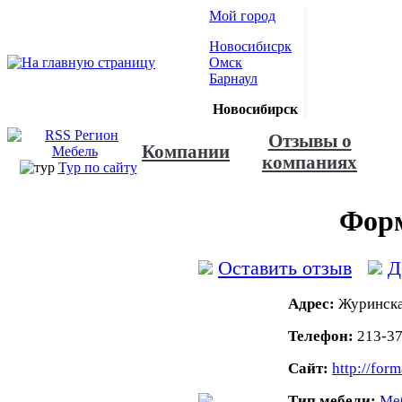
Мой город
Новосибисрк
Омск
Барнаул
Новосибирск
Отзывы о
Компании
компаниях
Тур по сайту
Форм
Оставить отзыв
Д
Адрес:
Журинская
Телефон:
213-37
Сайт:
http://for
Тип мебели:
Меб