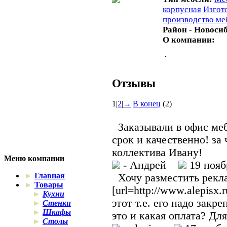
корпусная
Изгот
производство ме
Район - Новоси
О компании:
Отзывы
1
|
2
|
→
|
В конец
(2)
Заказывали в офис меб
срок и качественно! за
коллектива Ивану!
Меню компании
- Андрей
19 нояб
►
Главная
Хочу разместить рекла
►
Товары
[url=http://www.alepisx.r
►
Кухни
этот т.е. его надо закр
►
Стенки
►
Шкафы
это и какая оплата? Для
►
Столы