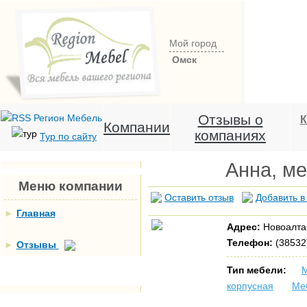
Мой город
Омск
Отзывы о
К
Компании
компаниях
Тур по сайту
Анна, м
Меню компании
Оставить отзыв
Добавить в
►
Главная
Адрес:
Новоалтай
Телефон:
(38532
►
Отзывы
Тип мебели:
М
корпусная
Ме