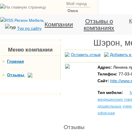
Мой город
Омск
Отзывы о
К
Компании
компаниях
Тур по сайту
Шэрон, м
Меню компании
Оставить отзыв
Добавить в
►
Главная
Адрес:
Ленина пр
Телефон:
77-03-0
►
Отзывы
Сайт:
http://www.
Тип мебели:
М
медицинских учр
дошкольных учр
офисная
Отзывы