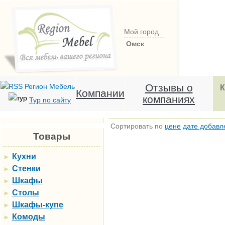
Мой город
Омск
Отзывы о
К
Компании
компаниях
Тур по сайту
Сортировать по
цене
дате добавл
Товары
Кухни
►
Стенки
►
Шкафы
►
Столы
►
Шкафы-купе
►
Комоды
►