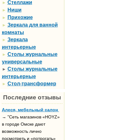
Стеллажи
►
Ниши
►
Прихожие
►
Зеркала для ванной
►
комнаты
Зеркала
►
интерьерные
Столы журнальные
►
универсальные
Столы журнальные
►
интерьерные
Стол-трансформер
►
Последние отзывы
Алеся, мебельный салон
→ "Сеть магазинов «HOYZ»
в городе Омске дают
возможность лично
посмотреть и «потрогать»