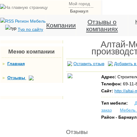
Мой город
Барнаул
Отзывы о
Компании
компаниях
Тур по сайту
Алтай-Ме
производс
Меню компании
►
Главная
Оставить отзыв
Добавить в
Адрес:
Строителе
►
Отзывы
Телефон:
69-11-
Сайт:
http://altai
Тип мебели:
Д
заказ
Мебель 
Район - Барнау
Отзывы