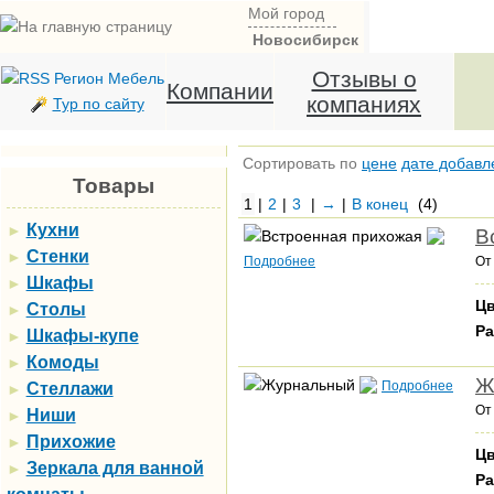
Мой город
Новосибирск
Отзывы о
Компании
компаниях
Тур по сайту
Сортировать по
цене
дате добавл
Товары
1
|
2
|
3
|
→
|
В конец
(4)
Кухни
►
В
Стенки
►
Подробнее
О
Шкафы
►
Цв
Столы
►
Ра
Шкафы-купе
►
Комоды
►
Ж
Подробнее
Стеллажи
►
О
Ниши
►
Прихожие
►
Цв
Зеркала для ванной
►
Ра