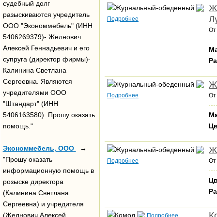
судебный долг
Ж
разыскиваются учредитель
Л
Подробнее
ООО "Экономмебель" (ИНН
О
5406269379)- Желнович
Алексей Геннадьевич и его
М
супруга (директор фирмы)-
Ра
Калинина Светлана
Сергеевна. Являются
Ж
учредителями ООО
Подробнее
О
"Штандарт" (ИНН
5406163580). Прошу оказать
Ма
помощь."
Ц
Экономмебель, ООО
→
Ж
"Прошу оказать
Подробнее
О
информационную помощь в
Цв
розыске директора
Ра
(Калинина Светлана
Сергеевна) и учредителя
К
(Желнович Алексей
Подробнее