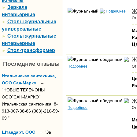
комнаты
Зеркала
►
Ж
Подробнее
интерьерные
О
Столы журнальные
►
универсальные
Ма
Столы журнальные
►
Ра
интерьерные
Ц
Стол-трансформер
►
Ж
Последние отзывы
Подробнее
О
Итальянская сантехника,
Цв
ООО Сан-Марко
→
Ра
"НОВЫЕ ТЕЛЕФОНЫ
ООО"САН-МАРКО"
Ж
Итальянская сантехника. 8-
Подробнее
О
913-907-38-86 (383)-216-59-
09 "
Ма
Цв
Штандарт, ООО
→ "За