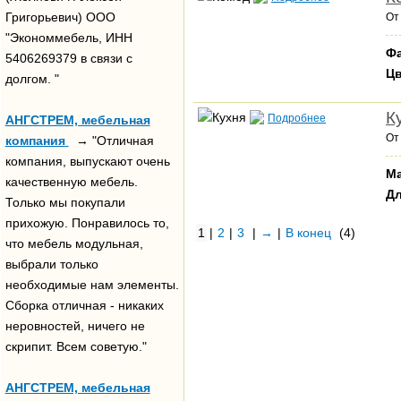
Григорьевич) ООО
О
"Экономмебель, ИНН
Фа
5406269379 в связи с
Цв
долгом. "
К
Подробнее
АНГСТРЕМ, мебельная
О
компания
→ "Отличная
компания, выпускают очень
Ма
качественную мебель.
Дл
Только мы покупали
прихожую. Понравилось то,
1
|
2
|
3
|
→
|
В конец
(4)
что мебель модульная,
выбрали только
необходимые нам элементы.
Сборка отличная - никаких
неровностей, ничего не
скрипит. Всем советую."
АНГСТРЕМ, мебельная